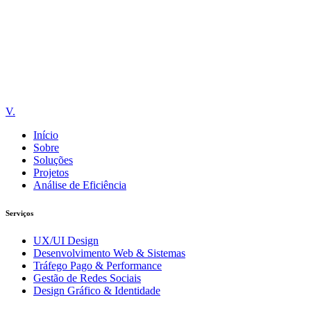
Vulpe Comunicação
V.
Início
Sobre
Soluções
Projetos
Análise de Eficiência
Serviços
UX/UI Design
Desenvolvimento Web & Sistemas
Tráfego Pago & Performance
Gestão de Redes Sociais
Design Gráfico & Identidade