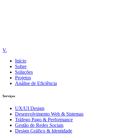
Vulpe Comunicação
V.
Início
Sobre
Soluções
Projetos
Análise de Eficiência
Serviços
UX/UI Design
Desenvolvimento Web & Sistemas
Tráfego Pago & Performance
Gestão de Redes Sociais
Design Gráfico & Identidade