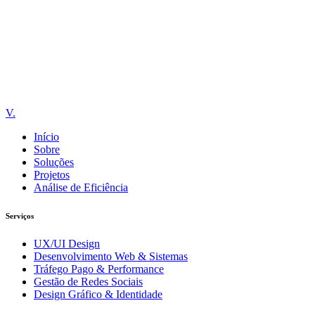
Vulpe Comunicação
V.
Início
Sobre
Soluções
Projetos
Análise de Eficiência
Serviços
UX/UI Design
Desenvolvimento Web & Sistemas
Tráfego Pago & Performance
Gestão de Redes Sociais
Design Gráfico & Identidade